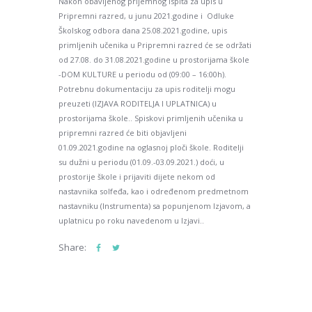
Nakon obavljenog prijemnog ispita za upis u
Pripremni razred, u junu 2021.godine i Odluke
Školskog odbora dana 25.08.2021.godine, upis
primljenih učenika u Pripremni razred će se održati
od 27.08. do 31.08.2021.godine u prostorijama škole
-DOM KULTURE u periodu od (09:00 – 16:00h).
Potrebnu dokumentaciju za upis roditelji mogu
preuzeti (IZJAVA RODITELJA I UPLATNICA) u
prostorijama škole.. Spiskovi primljenih učenika u
pripremni razred će biti objavljeni
01.09.2021.godine na oglasnoj ploči škole. Roditelji
su dužni u periodu (01.09.-03.09.2021.) doći, u
prostorije škole i prijaviti dijete nekom od
nastavnika solfeđa, kao i određenom predmetnom
nastavniku (Instrumenta) sa popunjenom Izjavom, a
uplatnicu po roku navedenom u Izjavi..
Share: