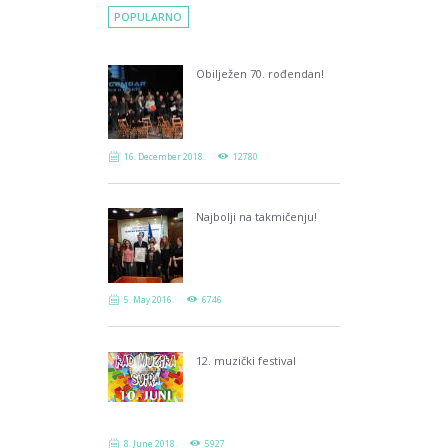
POPULARNO
Obilježen 70. rođendan!
16. December 2018.
12780
Najbolji na takmičenju!
5. May 2016.
6746
12. muzički festival
8. June 2018.
5927