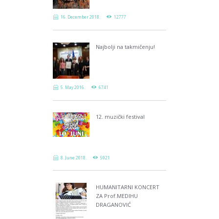
16. December 2018.
12777
Najbolji na takmičenju!
5. May 2016.
6741
12. muzički festival
8. June 2018.
5921
HUMANITARNI KONCERT
ZA Prof.MEDIHU
DRAGANOVIĆ