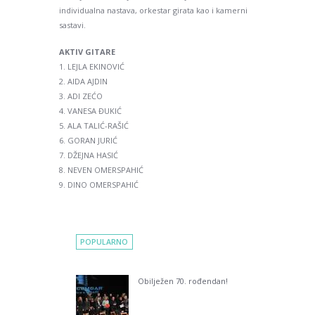
individualna nastava, orkestar girata kao i kamerni
sastavi.
AKTIV GITARE
1. LEJLA EKINOVIĆ
2. AIDA AJDIN
3. ADI ZEĆO
4. VANESA ĐUKIĆ
5. ALA TALIĆ-RAŠIĆ
6. GORAN JURIĆ
7. DŽEJNA HASIĆ
8. NEVEN OMERSPAHIĆ
9. DINO OMERSPAHIĆ
POPULARNO
Obilježen 70. rođendan!