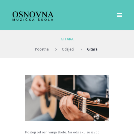
GITARA
Početna
Odsjeci
Gitara
Postoji od osnivanja škole. Na odsjeku se izvodi