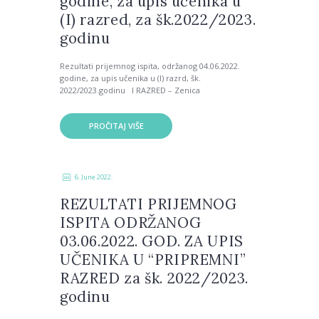
godine, za upis učenika u
(I) razred, za šk.2022/2023.
godinu
Rezultati prijemnog ispita, održanog 04.06.2022.
godine, za upis učenika u (I) razrd, šk.
2022/2023.godinu I RAZRED – Zenica
PROČITAJ VIŠE
6. June 2022.
REZULTATI PRIJEMNOG
ISPITA ODRŽANOG
03.06.2022. GOD. ZA UPIS
UČENIKA U “PRIPREMNI”
RAZRED za šk. 2022/2023.
godinu