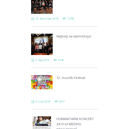
16. December 2018.
12780
Najbolji na takmičenju!
5. May 2016.
6746
12. muzički festival
8. June 2018.
5927
HUMANITARNI KONCERT
ZA Prof.MEDIHU