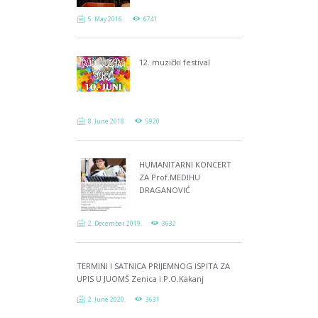
5. May 2016.
6741
12. muzički festival
8. June 2018.
5920
HUMANITARNI KONCERT
ZA Prof.MEDIHU
DRAGANOVIĆ
2. December 2019.
3632
TERMINI I SATNICA PRIJEMNOG ISPITA ZA
UPIS U JUOMŠ Zenica i P.O.Kakanj
2. June 2020.
3631