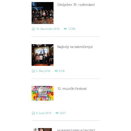
Obilježen 70. rođendan!
16. December 2018.
12780
Najbolji na takmičenju!
5. May 2016.
6745
12. muzički festival
8. June 2018.
5927
HUMANITARNI KONCERT