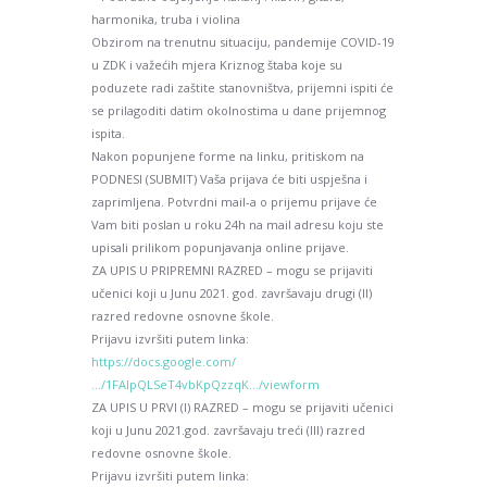
harmonika, truba i violina
Obzirom na trenutnu situaciju, pandemije COVID-19
u ZDK i važećih mjera Kriznog štaba koje su
poduzete radi zaštite stanovništva, prijemni ispiti će
se prilagoditi datim okolnostima u dane prijemnog
ispita.
Nakon popunjene forme na linku, pritiskom na
PODNESI (SUBMIT) Vaša prijava će biti uspješna i
zaprimljena. Potvrdni mail-a o prijemu prijave će
Vam biti poslan u roku 24h na mail adresu koju ste
upisali prilikom popunjavanja online prijave.
ZA UPIS U PRIPREMNI RAZRED – mogu se prijaviti
učenici koji u Junu 2021. god. završavaju drugi (II)
razred redovne osnovne škole.
Prijavu izvršiti putem linka:
https://docs.google.com/
…/1FAIpQLSeT4vbKpQzzqK…/viewform
ZA UPIS U PRVI (I) RAZRED – mogu se prijaviti učenici
koji u Junu 2021.god. završavaju treći (III) razred
redovne osnovne škole.
Prijavu izvršiti putem linka: