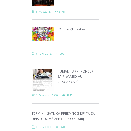
5. May 2016.
6745
12. muzički festival
8. June 2018.
5927
HUMANITARNI KONCERT
ZA Prof.MEDIHU
DRAGANOVIĆ
2. December 2019.
3640
TERMINI I SATNICA PRIJEMNOG ISPITA ZA
UPIS U JUOMŠ Zenica i P.O.Kakanj
2. June 2020.
3640