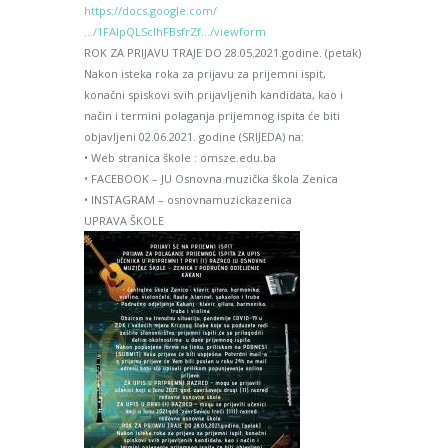
https://docs.google.com/
…/1FAIpQLScIhFBsfrZf…/viewform
ROK ZA PRIJAVU TRAJE DO 28.05.2021.godine. (petak)
Nakon isteka roka za prijavu za prijemni ispit,
konačni spiskovi svih prijavljenih kandidata, kao i
način i termini polaganja prijemnog ispita će biti
objavljeni 02.06.2021. godine (SRIJEDA) na:
• Web stranica škole : omsze.edu.ba
• FACEBOOK – JU Osnovna muzička škola Zenica
• INSTAGRAM – osnovnamuzickazenica
UPRAVA ŠKOLE