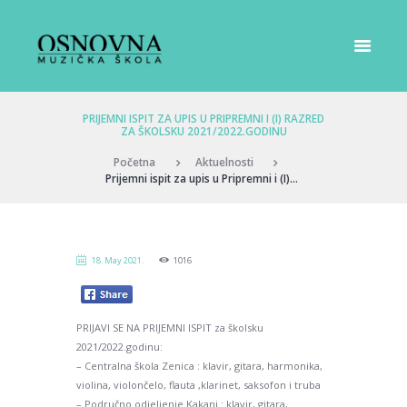
PRIJEMNI ISPIT ZA UPIS U PRIPREMNI I (I) RAZRED
ZA ŠKOLSKU 2021/2022.GODINU
Početna
Aktuelnosti
Prijemni ispit za upis u Pripremni i (I)...
18. May 2021.
1016
PRIJAVI SE NA PRIJEMNI ISPIT za školsku
2021/2022.godinu:
– Centralna škola Zenica : klavir, gitara, harmonika,
violina, violončelo, flauta ,klarinet, saksofon i truba
– Područno odjeljenje Kakanj : klavir, gitara,