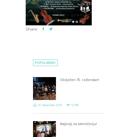
Share:
POPULARNO
Obilježen 70. rođendan!
16. December 2018.
12780
Najbolji na takmičenju!